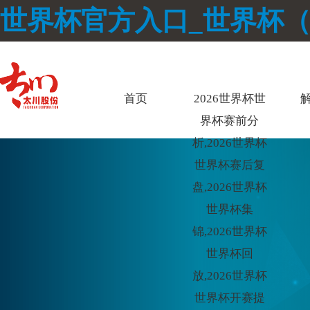
世界杯官方入口_世界杯
首页
2026世界杯世
界杯赛前分
析,2026世界杯
世界杯赛后复
盘,2026世界杯
世界杯集
锦,2026世界杯
世界杯回
放,2026世界杯
世界杯开赛提