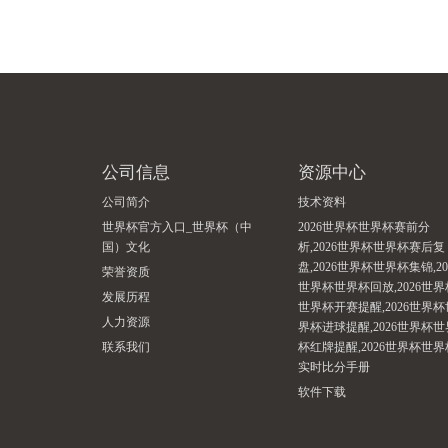
公司信息
资源中心
公司简介
技术资料
世界杯官方入口_世界杯（中
2026世界杯世界杯赛前分
国）文化
析,2026世界杯世界杯赛后复
盘,2026世界杯世界杯集锦,20
荣誉资质
世界杯世界杯回放,2026世界
发展历程
世界杯开赛提醒,2026世界杯
人力资源
界杯进球提醒,2026世界杯世
联系我们
杯红牌提醒,2026世界杯世界
实时比分手册
软件下载