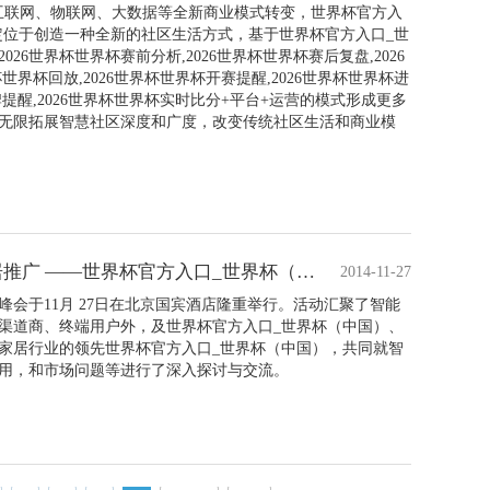
互联网、物联网、大数据等全新商业模式转变，世界杯官方入
”定位于创造一种全新的社区生活方式，基于世界杯官方入口_世
26世界杯世界杯赛前分析,2026世界杯世界杯赛后复盘,2026
杯世界杯回放,2026世界杯世界杯开赛提醒,2026世界杯世界杯进
牌提醒,2026世界杯世界杯实时比分+平台+运营的模式形成更多
无限拓展智慧社区深度和广度，改变传统社区生活和商业模
以渠道为核心的智能家居推广 ——世界杯官方入口_世界杯（中国）公司受邀出席第十五届中国国际建筑智能化峰会
2014-11-27
会于11月 27日在北京国宾酒店隆重举行。活动汇聚了智能
渠道商、终端用户外，及世界杯官方入口_世界杯（中国）、
家居行业的领先世界杯官方入口_世界杯（中国），共同就智
用，和市场问题等进行了深入探讨与交流。