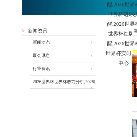
醒,2026世界
世界杯进球
醒,2026世界
>
新闻资讯
世界杯红牌
新闻动态
醒,2026世界
世界杯实时比
展会讯息
中心
行业资讯
2026世界杯世界杯赛前分析,2026世界杯世界杯赛后复盘