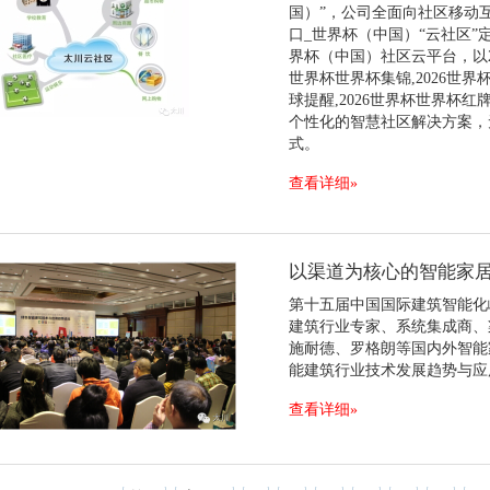
国）”，公司全面向社区移动
口_世界杯（中国）“云社区
界杯（中国）社区云平台，以20
世界杯世界杯集锦,2026世界
球提醒,2026世界杯世界杯红
个性化的智慧社区解决方案，
式。
查看详细»
第十五届中国国际建筑智能化峰
建筑行业专家、系统集成商、
施耐德、罗格朗等国内外智能
能建筑行业技术发展趋势与应
查看详细»