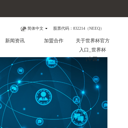
简体中文
股票代码：832214（NEEQ）
新闻资讯
加盟合作
关于世界杯官方
入口_世界杯
（中国）