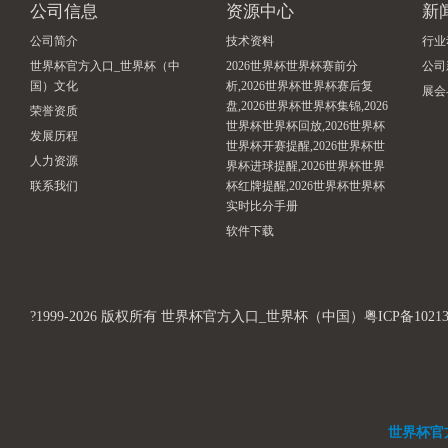
公司信息
资源中心
新
公司简介
技术资料
行业
世界杯官方入口_世界杯（中
2026世界杯世界杯赛前分
公司
国）文化
析,2026世界杯世界杯赛后复
展会
盘,2026世界杯世界杯集锦,2026
荣誉资质
世界杯世界杯回放,2026世界杯
发展历程
世界杯开赛提醒,2026世界杯世
人力资源
界杯进球提醒,2026世界杯世界
联系我们
杯红牌提醒,2026世界杯世界杯
实时比分手册
软件下载
?1999-2026 版权所有 世界杯官方入口_世界杯（中国）粤ICP备1021312
世界杯官