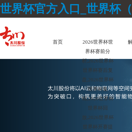
世界杯官方入口_世界杯
首页
2026世界杯世
界杯赛前分
析,2026世界杯
世界杯赛后复
盘,2026世界杯
世界杯集
锦,2026世界杯
世界杯回
放,2026世界杯
世界杯开赛提