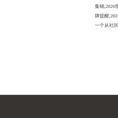
集锦,202
牌提醒,2
一个从社
世界杯