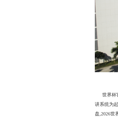
世界杯
讲系统为起
盘,2026