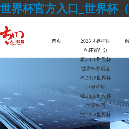
世界杯官方入口_世界杯
首页
2026世界杯世
界杯赛前分
析,2026世界杯
世界杯赛后复
盘,2026世界杯
世界杯集
锦,2026世界杯
世界杯回
放,2026世界杯
世界杯开赛提