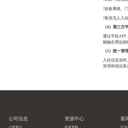
?设备离线、
?客房无人入
（4）第三方
通过手机AP
能融合周边购
（5）统一管
入住信息实时
管理和优化客
公司信息
资源中心
新
公司简介
技术资料
行业