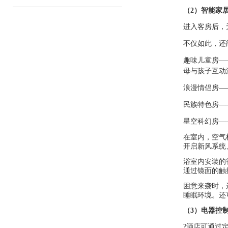
（2）智能家
进入客房后，
不仅如此，还
趣味儿童房—
母与孩子互动
浪漫情侣房—
民族特色房—
星空科幻房—
在室内，空气
开启新风系统
浴室内安装的
通过镜面的触
困意来袭时，
睡眠环境。还
（3）电器控
?酒店可通过