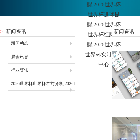
醒,2026世界杯
世界杯进球提
醒,2026世界杯
>
新闻资讯
新闻资讯
世界杯红牌提
新闻动态
醒,2026世界杯
世界杯实时比分
展会讯息
中心
行业资讯
2026世界杯世界杯赛前分析,2026世界杯世界杯赛后复盘,2026世