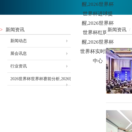
醒,2026世界杯
世界杯进球提
醒,2026世界杯
>
新闻资讯
新闻资讯
/
世界杯红牌提
新闻动态
醒,2026世界杯
世界杯实时比分
展会讯息
中心
行业资讯
2026世界杯世界杯赛前分析,2026世界杯世界杯赛后复盘,2026世