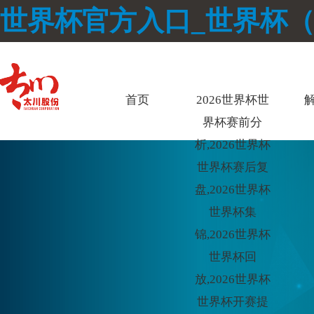
世界杯官方入口_世界杯
首页
2026世界杯世
界杯赛前分
析,2026世界杯
世界杯赛后复
盘,2026世界杯
世界杯集
锦,2026世界杯
世界杯回
放,2026世界杯
世界杯开赛提