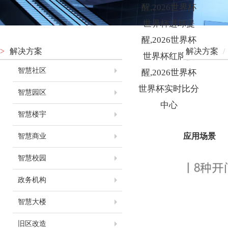
醒,2026世界杯
世界杯进球提
醒,2026世界杯
>
解决方案
解决方案
/
世界杯红牌提
智慧社区
醒,2026世界杯
世界杯实时比分
智慧园区
中心
智慧楼宇
应用场景
智慧商业
智慧校园
政务机构
智慧大楼
旧区改造