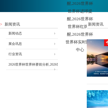
醒,2026世界杯
世界杯进球提
醒,2026世界杯
>
新闻资讯
新闻资讯
世界杯红牌提
新闻动态
醒,2026世界杯
世界杯实时比分
展会讯息
中心
行业资讯
2026世界杯世界杯赛前分析,2026世界杯世界杯赛后复盘,2026世