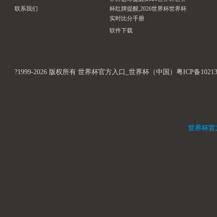
联系我们
杯红牌提醒,2026世界杯世界杯
实时比分手册
软件下载
?1999-2026 版权所有 世界杯官方入口_世界杯（中国）粤ICP备1021312
世界杯官