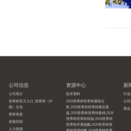
公司信息
资源中心
新
公司简介
技术资料
行业
世界杯官方入口_世界杯（中
2026世界杯世界杯赛前分
公司
国）文化
析,2026世界杯世界杯赛后复
展会
盘,2026世界杯世界杯集锦,2026
荣誉资质
世界杯世界杯回放,2026世界杯
发展历程
世界杯开赛提醒,2026世界杯世
人力资源
界杯进球提醒,2026世界杯世界