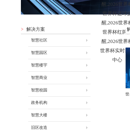
醒,2026世界
世界杯进球
醒,2026世界
>
解决方案
世界杯红牌
智慧社区
醒,2026世界
世界杯实时比
智慧园区
中心
智慧楼宇
智慧商业
智慧校园
世
政务机构
智慧大楼
旧区改造