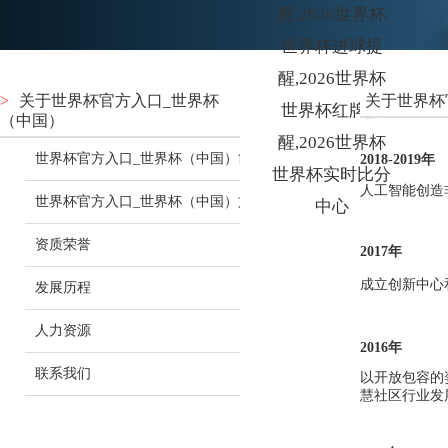
醒,2026世界杯
世界杯进球提
醒,2026世界杯
>
关于世界杯官方入口_世界杯
关于世界杯
世界杯红牌提
（中国）
醒,2026世界杯
世界杯官方入口_世界杯（中国）简介
2018-2019年
世界杯实时比分
人工智能创造
世界杯官方入口_世界杯（中国）文化
中心
资质荣誉
2017年
成立创新中心
发展历程
人力资源
2016年
联系我们
以开放包容的
慧社区行业发