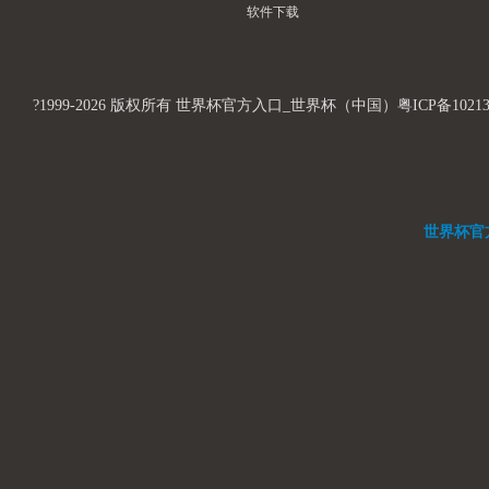
软件下载
?1999-2026 版权所有 世界杯官方入口_世界杯（中国）粤ICP备1021312
世界杯官