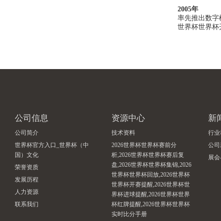
2005
年
率先推出数字楼
世界杯世界杯开
公司信息
资源中心
新
公司简介
技术资料
行业
世界杯官方入口_世界杯（中
2026世界杯世界杯赛前分
公司
国）文化
析,2026世界杯世界杯赛后复
展会
盘,2026世界杯世界杯集锦,2026
荣誉资质
世界杯世界杯回放,2026世界杯
发展历程
世界杯开赛提醒,2026世界杯世
人力资源
界杯进球提醒,2026世界杯世界
联系我们
杯红牌提醒,2026世界杯世界杯
实时比分手册