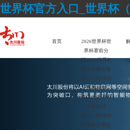
世界杯官方入口_世界杯
首页
2026世界杯世
界杯赛前分
析,2026世界杯
世界杯赛后复
盘,2026世界杯
世界杯集
锦,2026世界杯
世界杯回
放,2026世界杯
世界杯开赛提