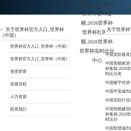
醒,2026世界杯
世界杯进球提
醒,2026世界杯
>
关于世界杯官方入口_世界杯
关于世界杯
世界杯红牌提
（中国）
醒,2026世界杯
世界杯官方入口_世界杯（中国）简介
世界杯实时比分
中国安防
世界杯官方入口_世界杯（中国）文化
中心
中国智能家
杯集锦,202
资质荣誉
时比分奖
中国楼宇
发展历程
中国平安
人力资源
中国安防行
中国智能建筑
联系我们
杯集锦,202
时比分
中国智慧