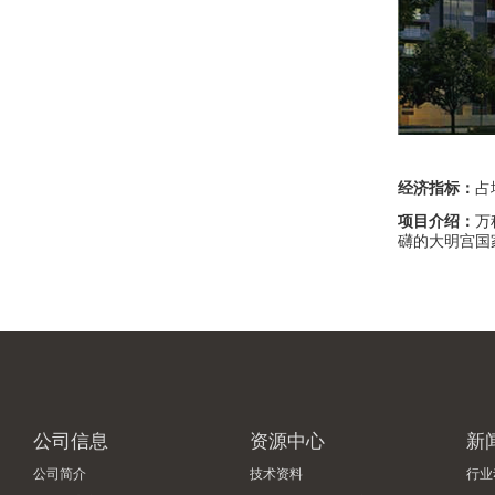
经济指标：
占
项目介绍：
万
礴的大明宫国
公司信息
资源中心
新
公司简介
技术资料
行业