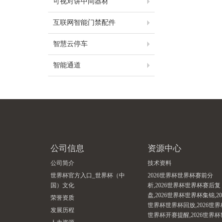
可视对讲中间器材
互联网智能门禁配件
智慧云停车
智能通道
公司信息
资源中心
公司简介
技术资料
世界杯官方入口_世界杯（中
2026世界杯世界杯赛前分
国）文化
析,2026世界杯世界杯赛后复
盘,2026世界杯世界杯集锦,20
荣誉资质
世界杯世界杯回放,2026世界
发展历程
世界杯开赛提醒,2026世界杯