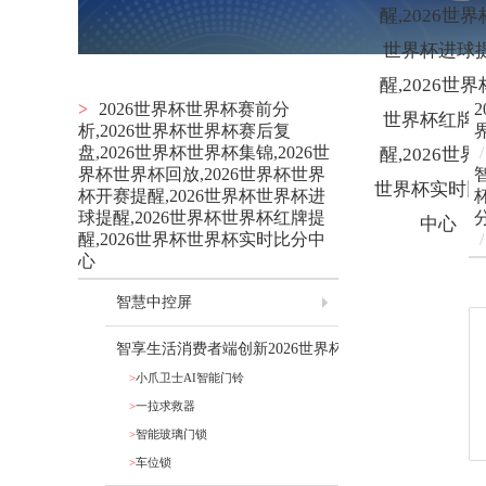
醒,2026世界
世界杯进球
醒,2026世界
>
2026世界杯世界杯赛前分
世界杯红牌
析,2026世界杯世界杯赛后复
盘,2026世界杯世界杯集锦,2026世
/
醒,2026世界
界杯世界杯回放,2026世界杯世界
世界杯实时比
杯开赛提醒,2026世界杯世界杯进
球提醒,2026世界杯世界杯红牌提
中心
醒,2026世界杯世界杯实时比分中
/
心
智慧中控屏
智享生活消费者端创新2026世界杯世界杯赛前分析,2026
>
小爪卫士AI智能门铃
>
一拉求救器
>
智能玻璃门锁
>
车位锁