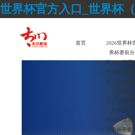
世界杯官方入口_世界杯
首页
2026世界杯
界杯赛前分
析,2026世界
世界杯赛后
盘,2026世界
世界杯集
锦,2026世界
世界杯回
放,2026世界
世界杯开赛