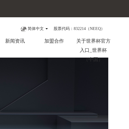
简体中文
股票代码：832214（NEEQ）
新闻资讯
加盟合作
关于世界杯官方
入口_世界杯
（中国）