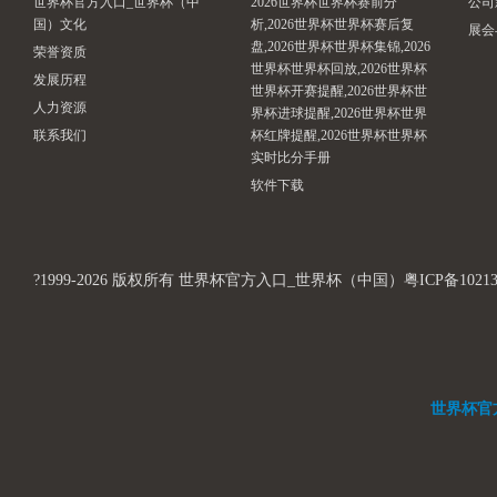
世界杯官方入口_世界杯（中
2026世界杯世界杯赛前分
公司
国）文化
析,2026世界杯世界杯赛后复
展会
盘,2026世界杯世界杯集锦,2026
荣誉资质
世界杯世界杯回放,2026世界杯
发展历程
世界杯开赛提醒,2026世界杯世
人力资源
界杯进球提醒,2026世界杯世界
联系我们
杯红牌提醒,2026世界杯世界杯
实时比分手册
软件下载
?1999-2026 版权所有 世界杯官方入口_世界杯（中国）粤ICP备1021312
世界杯官