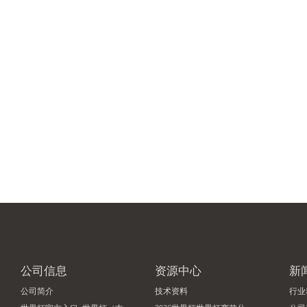
公司信息
资源中心
新
公司简介
技术资料
行业