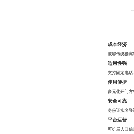
成本经济
兼容传统楼寓
适用性强
支持固定电话
使用便捷
多元化开门方
安全可靠
身份证实名登
平台运营
可扩展人口信