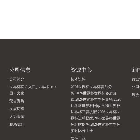
公司信息
资源中心
新
公司简介
技术资料
行业
世界杯官方入口_世界杯（中
2026世界杯世界杯赛前分
公司
国）文化
析,2026世界杯世界杯赛后复
展会
盘,2026世界杯世界杯集锦,2026
荣誉资质
世界杯世界杯回放,2026世界杯
发展历程
世界杯开赛提醒,2026世界杯世
人力资源
界杯进球提醒,2026世界杯世界
联系我们
杯红牌提醒,2026世界杯世界杯
实时比分手册
软件下载