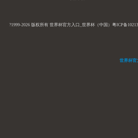
?1999-2026 版权所有 世界杯官方入口_世界杯（中国）粤ICP备1021312
世界杯官