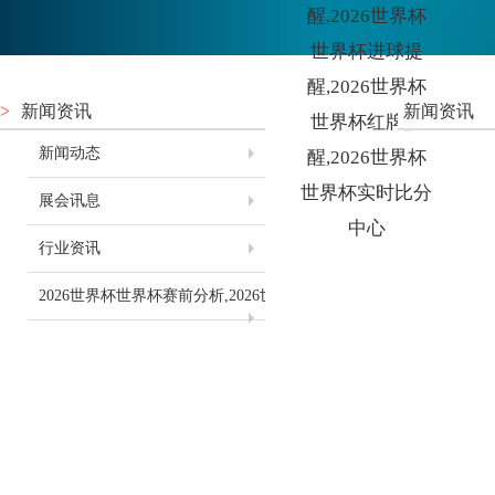
醒,2026世界杯
世界杯进球提
醒,2026世界杯
>
新闻资讯
新闻资讯
世界杯红牌提
新闻动态
醒,2026世界杯
世界杯实时比分
展会讯息
中心
行业资讯
2026世界杯世界杯赛前分析,2026世界杯世界杯赛后复盘,2026世