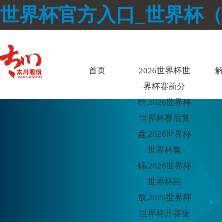
世界杯官方入口_世界杯
首页
2026世界杯世
界杯赛前分
析,2026世界杯
世界杯赛后复
盘,2026世界杯
世界杯集
锦,2026世界杯
世界杯回
放,2026世界杯
世界杯开赛提