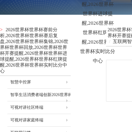
醒,2026世界杯
世界杯进球提
醒,2026世界杯
>
2026世界杯世界杯赛前分
2026世界
世界杯红牌提
析,2026世界杯世界杯赛后复
界杯开赛提醒
盘,2026世界杯世界杯集锦,2026世
/
互联网智
醒,2026世界杯
界杯世界杯回放,2026世界杯世界
世界杯实时比分
杯开赛提醒,2026世界杯世界杯进
球提醒,2026世界杯世界杯红牌提
中心
醒,2026世界杯世界杯实时比分中
心
智慧中控屏
智享生活消费者端创新2026世界杯世界杯赛前分析,2026世界杯世界杯
可视对讲社区终端
可视对讲家庭终端