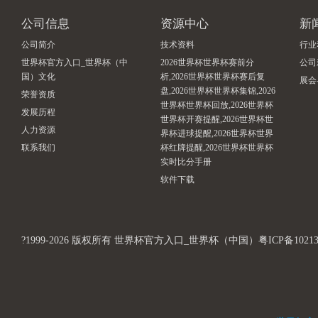
公司信息
资源中心
新
公司简介
技术资料
行业
世界杯官方入口_世界杯（中
2026世界杯世界杯赛前分
公司
国）文化
析,2026世界杯世界杯赛后复
展会
盘,2026世界杯世界杯集锦,2026
荣誉资质
世界杯世界杯回放,2026世界杯
发展历程
世界杯开赛提醒,2026世界杯世
人力资源
界杯进球提醒,2026世界杯世界
联系我们
杯红牌提醒,2026世界杯世界杯
实时比分手册
软件下载
?1999-2026 版权所有 世界杯官方入口_世界杯（中国）粤ICP备1021312