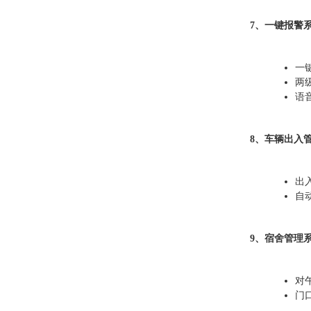
7、一键报警
一
两
语
8、车辆出入
出
自
9、宿舍管理
对
门