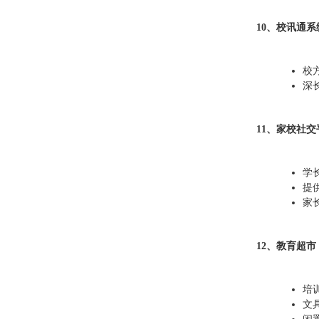
10、校讯通系
校
深
11、家校社交
学
提
家
12、教育超市
培
文