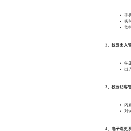
手
实
监
2、校园出入
学
出
3、校园访客
内
对
4、电子巡更