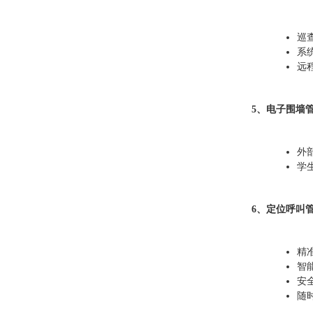
巡
系
远
5、电子围墙
外
学
6、定位呼叫
精
智
安
随