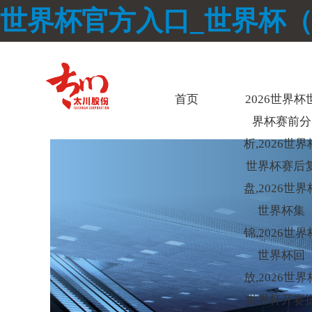
世界杯官方入口_世界杯
首页
2026世界杯
界杯赛前分
析,2026世界
世界杯赛后
盘,2026世界
世界杯集
锦,2026世界
世界杯回
放,2026世界
世界杯开赛