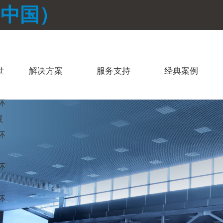
（中国）
世
解决方案
服务支持
经典案例
杯
复
杯
杯
杯
提