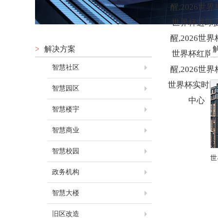
醒,2026世界
世界杯进球
醒,2026世界
>
解决方案
世界杯红牌
智慧社区
醒,2026世界
世界杯实时比
智慧园区
中心
智慧楼宇
智慧商业
智慧校园
世
政务机构
智慧大楼
旧区改造