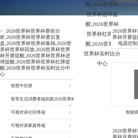
醒,2026世界杯
世界杯进球提
醒,2026世界杯
>
2026世界杯世界杯赛前分
2026世界
世界杯红牌提
析,2026世界杯世界杯赛后复
界杯开赛提醒
盘,2026世界杯世界杯集锦,2026世
/
电器控制
醒,2026世界杯
界杯世界杯回放,2026世界杯世界
世界杯实时比分
杯开赛提醒,2026世界杯世界杯进
球提醒,2026世界杯世界杯红牌提
中心
醒,2026世界杯世界杯实时比分中
心
智慧中控屏
智享生活消费者端创新2026世界杯世界杯赛前分析,2026世界杯世界杯
可视对讲社区终端
智能插
可视对讲家庭终端
2026世界
界杯开赛提醒