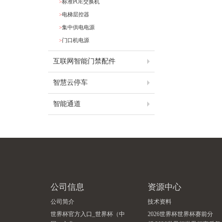
>
标准POE交换机
>
电梯层控器
>
集中供电电源
>
门口机电源
互联网智能门禁配件
智慧云停车
智能通道
公司信息
资源中心
公司简介
技术资料
世界杯官方入口_世界杯（中
2026世界杯世界杯赛前分