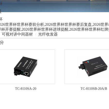
杯
提
杯
2026世界杯世界杯赛前分析,2026世界杯世界杯赛后复盘,2026世界
提
界杯开赛提醒,2026世界杯世界杯进球提醒,2026世界杯世界杯红
可视对讲中间器材
/
光纤收发器
杯
分
世界杯世界杯赛后复盘,2026世界杯世界杯集锦,2026世界杯世界杯回放,2
TC-8110SA-20
TC-8110SB-20A/B