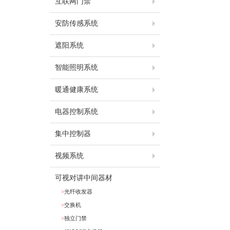
互联网门禁
安防传感系统
遮阳系统
智能照明系统
暖通健康系统
电器控制系统
集中控制器
视频系统
可视对讲中间器材
>
光纤收发器
>
交换机
>
独立门禁