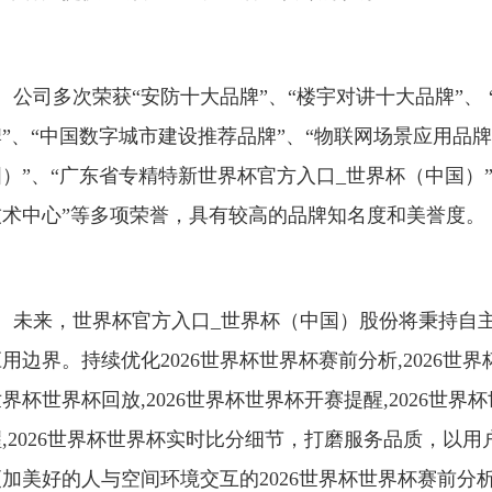
公司多次荣获
“安防十大品牌”、“楼宇对讲十大品牌”、
牌”、“中国数字城市建设推荐品牌”、“物联网场景应用品牌
国）”、“广东省专精特新世界杯官方入口_世界杯（中国）
技术中心”等多项荣誉，具有较高的品牌知名度和美誉度。
未来，世界杯官方入口_世界杯（中国）股份将秉持自
用边界。持续优化2026世界杯世界杯赛前分析,2026世界杯
界杯世界杯回放,2026世界杯世界杯开赛提醒,2026世界
醒,2026世界杯世界杯实时比分细节，打磨服务品质，以
加美好的人与空间环境交互的2026世界杯世界杯赛前分析,