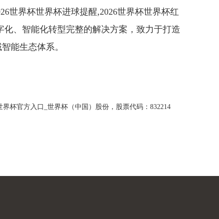
2026世界杯世界杯进球提醒,2026世界杯世界杯红
数字化、智能化转型完整的解决方案，致力于打造
域智能生态体系。
份，股票代码：832214