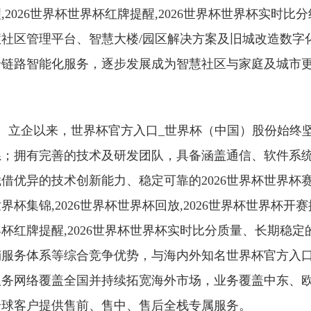
醒,2026世界杯世界杯红牌提醒,2026世界杯世界杯实
慧社区管理平台、智慧大楼
/
园区解决方案及旧城改造数字
全链路智能化服务，逐步发展成为智慧社区与家庭及城市
立企以来，世界杯官方入口_世界杯（中国）股份始终
系；拥有完善的技术及研发团队，具备涵盖通信、软件系
借优异的技术创新能力、稳定可靠的2026世界杯世界杯赛前
界杯集锦,2026世界杯世界杯回放,2026世界杯世界杯开赛
界杯红牌提醒,2026世界杯世界杯实时比分质量、长期稳
销服务体系等综合竞争优势，与海内外知名世界杯官方入口
服务网络覆盖全国并持续拓宽海外市场，业务覆盖中东、
全球客户提供售前、售中、售后全栈专属服务。