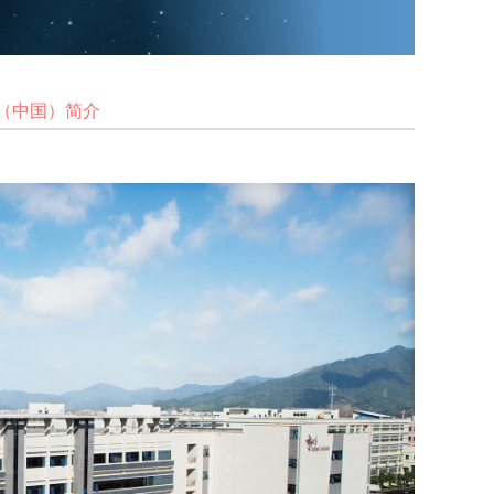
（中国）简介