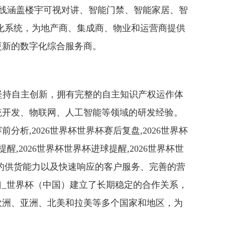
时比分线涵盖楼宇可视对讲、智能门禁、智能家居、智
化系统，为地产商、集成商、物业和运营商提供
更新的数字化综合服务商。
坚持自主创新，拥有完整的自主知识产权运作体
统开发、物联网、人工智能等领域的研发经验。
分析,2026世界杯世界杯赛后复盘,2026世界杯
提醒,2026世界杯世界杯进球提醒,2026世界杯世
定的供货能力以及快速响应的客户服务、完善的营
_世界杯（中国）建立了长期稳定的合作关系，
欧洲、亚洲、北美和拉美等多个国家和地区，为