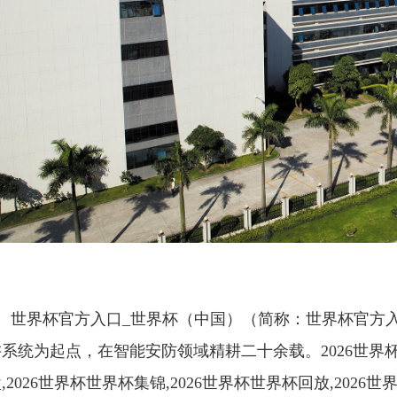
世界杯官方入口_世界杯（中国）（简称：世界杯官方
讲系统为起点，在智能安防领域精耕二十余载。2026世界杯
,2026世界杯世界杯集锦,2026世界杯世界杯回放,2026