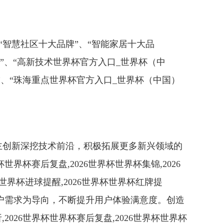
 “智慧社区十大品牌”、“智能家居十大品
”、“高新技术世界杯官方入口_世界杯（中
”、“珠海重点世界杯官方入口_世界杯（中国）
主创新深挖技术前沿，积极拓展更多新兴领域的
世界杯赛后复盘,2026世界杯世界杯集锦,2026
杯世界杯进球提醒,2026世界杯世界杯红牌提
用户需求为导向，不断提升用户体验满意度。创造
2026世界杯世界杯赛后复盘,2026世界杯世界杯