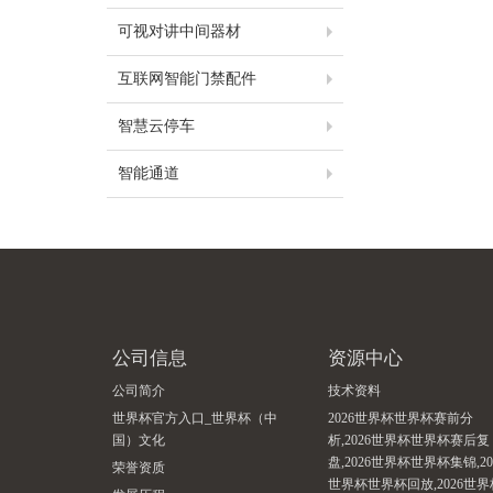
可视对讲中间器材
互联网智能门禁配件
智慧云停车
智能通道
公司信息
资源中心
公司简介
技术资料
世界杯官方入口_世界杯（中
2026世界杯世界杯赛前分
国）文化
析,2026世界杯世界杯赛后复
盘,2026世界杯世界杯集锦,20
荣誉资质
世界杯世界杯回放,2026世界