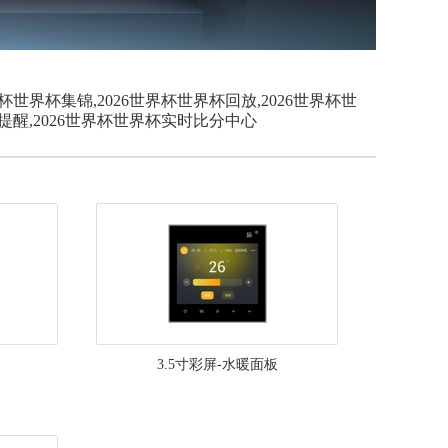
杯世界杯集锦,2026世界杯世界杯回放,2026世界杯世
牌提醒,2026世界杯世界杯实时比分中心
026世界杯世界杯开赛提醒,2026世界杯世界杯进球提醒,2026世界杯世界杯
3.5寸彩屏-水暖面板