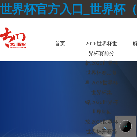
世界杯官方入口_世界杯
首页
2026世界杯世
界杯赛前分
析,2026世界杯
世界杯赛后复
盘,2026世界杯
世界杯集
锦,2026世界杯
世界杯回
放,2026世界杯
世界杯开赛提