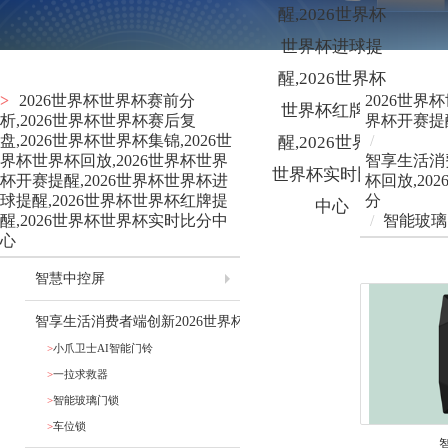
醒,2026世界杯
世界杯进球提
醒,2026世界杯
>
2026世界杯世界杯赛前分
2026世界
世界杯红牌提
析,2026世界杯世界杯赛后复
界杯开赛提醒
盘,2026世界杯世界杯集锦,2026世
/
醒,2026世界杯
界杯世界杯回放,2026世界杯世界
智享生活消费
世界杯实时比分
杯开赛提醒,2026世界杯世界杯进
杯回放,20
球提醒,2026世界杯世界杯红牌提
分
中心
醒,2026世界杯世界杯实时比分中
/
智能玻璃
心
智慧中控屏
智享生活消费者端创新2026世界杯世界杯赛前分析,2026世界杯世界杯
>
小爪卫士AI智能门铃
>
一拉求救器
>
智能玻璃门锁
>
车位锁