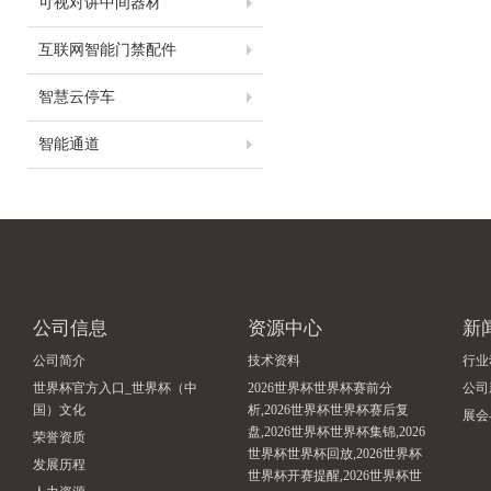
可视对讲中间器材
互联网智能门禁配件
智慧云停车
智能通道
公司信息
资源中心
新
公司简介
技术资料
行业
世界杯官方入口_世界杯（中
2026世界杯世界杯赛前分
公司
国）文化
析,2026世界杯世界杯赛后复
展会
盘,2026世界杯世界杯集锦,2026
荣誉资质
世界杯世界杯回放,2026世界杯
发展历程
世界杯开赛提醒,2026世界杯世