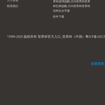
人力资源
界杯进球提醒,2026世界杯世界
联系我们
杯红牌提醒,2026世界杯世界杯
实时比分手册
软件下载
?1999-2026 版权所有 世界杯官方入口_世界杯（中国）粤ICP备1021312
世界杯官