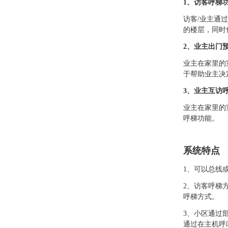
1、访客呼梯
访客/业主通
的楼层，同时
2、业主出门
业主在家里的
于帮助业主决
3、业主互访
业主在家里的
呼梯功能。
系统特点
1、可以总线
2、访客呼梯
呼梯方式。
3、小区通过
通过在主机呼