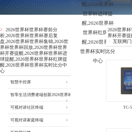
醒,2026世界杯
世界杯进球提
醒,2026世界杯
>
2026世界杯世界杯赛前分
2026世界
世界杯红牌提
析,2026世界杯世界杯赛后复
界杯开赛提醒
盘,2026世界杯世界杯集锦,2026世
/
互联网门
醒,2026世界杯
界杯世界杯回放,2026世界杯世界
世界杯实时比分
杯开赛提醒,2026世界杯世界杯进
球提醒,2026世界杯世界杯红牌提
中心
醒,2026世界杯世界杯实时比分中
心
智慧中控屏
智享生活消费者端创新2026世界杯世界杯赛前分析,2026世界杯世界杯
可视对讲社区终端
TC-
可视对讲家庭终端