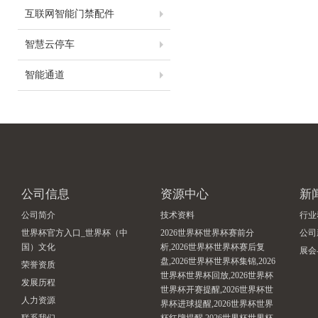
互联网智能门禁配件
智慧云停车
智能通道
公司信息
资源中心
新
公司简介
技术资料
行业
世界杯官方入口_世界杯（中
2026世界杯世界杯赛前分
公司
国）文化
析,2026世界杯世界杯赛后复
展会
盘,2026世界杯世界杯集锦,2026
荣誉资质
世界杯世界杯回放,2026世界杯
发展历程
世界杯开赛提醒,2026世界杯世
人力资源
界杯进球提醒,2026世界杯世界