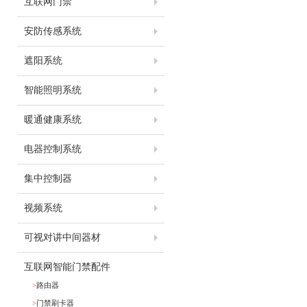
互联网门禁
安防传感系统
遮阳系统
智能照明系统
暖通健康系统
电器控制系统
集中控制器
视频系统
可视对讲中间器材
互联网智能门禁配件
>
路由器
>
门禁刷卡器