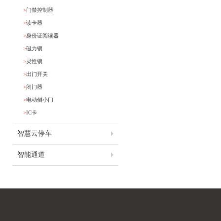
>
门禁控制器
>
读卡器
>
身份证阅读器
>
磁力锁
>
灵性锁
>
出门开关
>
闭门器
>
电动侧小门
>
IC卡
智慧云停车
智能通道