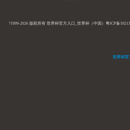
?1999-2026 版权所有 世界杯官方入口_世界杯（中国）粤ICP备1021312
世界杯官