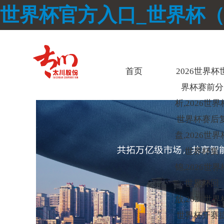
世界杯官方入口_世界杯
首页
2026世界杯
界杯赛前分
析,2026世界
世界杯赛后
盘,2026世界
世界杯集
锦,2026世界
世界杯回
放,2026世界
世界杯开赛