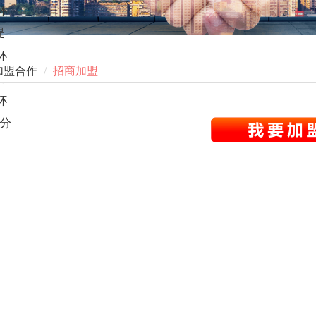
杯
提
杯
加盟合作
/
招商加盟
提
杯
分