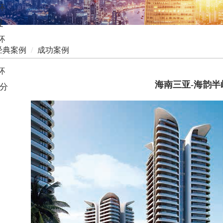
杯
提
杯
经典案例
/
成功案例
提
杯
海南三亚-海韵半
分