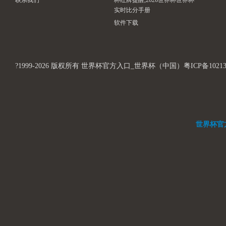
联系我们
杯红牌提醒,2026世界杯世界杯
实时比分手册
软件下载
?1999-2026 版权所有 世界杯官方入口_世界杯（中国）粤ICP备1021312
世界杯官