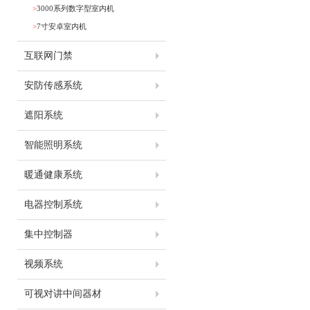
>
3000系列数字型室内机
>
7寸安卓室内机
互联网门禁
安防传感系统
遮阳系统
智能照明系统
暖通健康系统
电器控制系统
集中控制器
视频系统
可视对讲中间器材