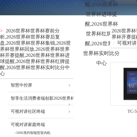
醒,2026世界杯
世界杯进球提
醒,2026世界杯
>
2026世界杯世界杯赛前分
2026世界
世界杯红牌提
析,2026世界杯世界杯赛后复
界杯开赛提醒
盘,2026世界杯世界杯集锦,2026世
/
可视对讲
醒,2026世界杯
界杯世界杯回放,2026世界杯世界
世界杯实时比分
杯开赛提醒,2026世界杯世界杯进
球提醒,2026世界杯世界杯红牌提
中心
醒,2026世界杯世界杯实时比分中
心
智慧中控屏
智享生活消费者端创新2026世界杯世界杯赛前分析,2026世界杯世界杯
可视对讲社区终端
TC-
可视对讲家庭终端
>
5000系列智能型室内机