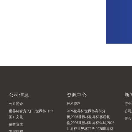
公司信息
资源中心
新
公司简介
技术资料
行业
世界杯官方入口_世界杯（中
2026世界杯世界杯赛前分
公司
国）文化
析,2026世界杯世界杯赛后复
展会
盘,2026世界杯世界杯集锦,2026
荣誉资质
世界杯世界杯回放,2026世界杯
发展历程