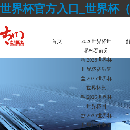
世界杯官方入口_世界杯
首页
2026世界杯世
界杯赛前分
析,2026世界杯
世界杯赛后复
盘,2026世界杯
世界杯集
锦,2026世界杯
世界杯回
放,2026世界杯
世界杯开赛提