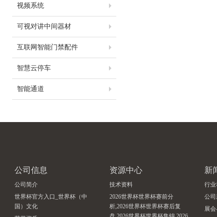
视频系统
可视对讲中间器材
互联网智能门禁配件
智慧云停车
智能通道
公司信息
资源中心
新
公司简介
技术资料
行业
世界杯官方入口_世界杯（中
2026世界杯世界杯赛前分
公司
国）文化
析,2026世界杯世界杯赛后复
展会
盘,2026世界杯世界杯集锦,2026