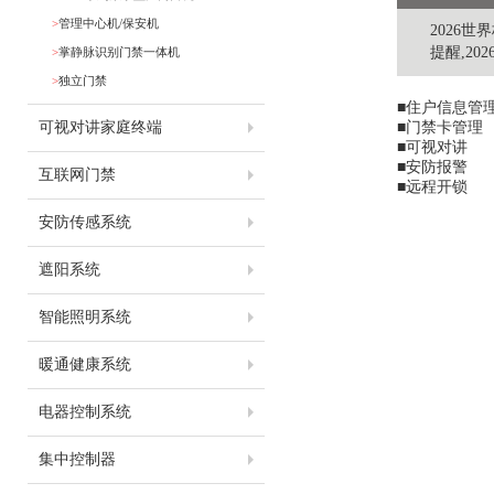
>
管理中心机/保安机
2026世
提醒,2
>
掌静脉识别门禁一体机
>
独立门禁
■住户信息管
可视对讲家庭终端
■门禁卡管理
■可视对讲
■安防报警
互联网门禁
■远程开锁
安防传感系统
遮阳系统
智能照明系统
暖通健康系统
电器控制系统
集中控制器