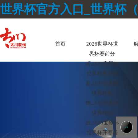
世界杯官方入口_世界杯
首页
2026世界杯世
界杯赛前分
析,2026世界杯
世界杯赛后复
盘,2026世界杯
世界杯集
锦,2026世界杯
世界杯回
放,2026世界杯
世界杯开赛提