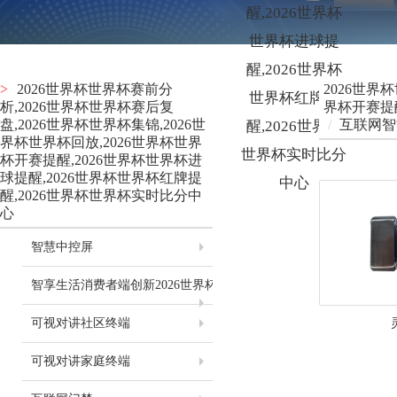
醒,2026世界杯
世界杯进球提
醒,2026世界杯
>
2026世界杯世界杯赛前分
2026世界
世界杯红牌提
析,2026世界杯世界杯赛后复
界杯开赛提醒
盘,2026世界杯世界杯集锦,2026世
/
互联网智
醒,2026世界杯
界杯世界杯回放,2026世界杯世界
世界杯实时比分
杯开赛提醒,2026世界杯世界杯进
球提醒,2026世界杯世界杯红牌提
中心
醒,2026世界杯世界杯实时比分中
心
智慧中控屏
智享生活消费者端创新2026世界杯世界杯赛前分析,2026世界杯世界杯
可视对讲社区终端
可视对讲家庭终端