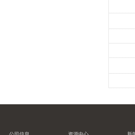
公司信息
资源中心
新