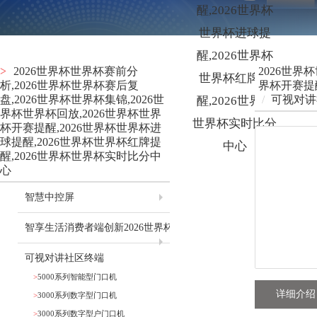
醒,2026世界杯
世界杯进球提
醒,2026世界杯
>
2026世界杯世界杯赛前分
2026世界
世界杯红牌提
析,2026世界杯世界杯赛后复
界杯开赛提醒
盘,2026世界杯世界杯集锦,2026世
/
可视对讲
醒,2026世界杯
界杯世界杯回放,2026世界杯世界
世界杯实时比分
杯开赛提醒,2026世界杯世界杯进
球提醒,2026世界杯世界杯红牌提
中心
醒,2026世界杯世界杯实时比分中
心
智慧中控屏
智享生活消费者端创新2026世界杯世界杯赛前分析,2026世界杯世界杯
可视对讲社区终端
>
5000系列智能型门口机
详细介绍
>
3000系列数字型门口机
>
3000系列数字型户门口机