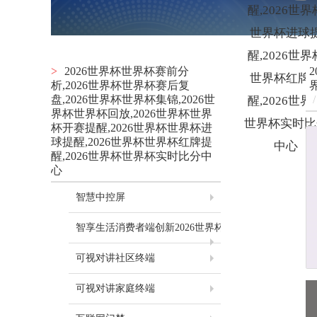
醒,2026世界
世界杯进球
醒,2026世界
>
2026世界杯世界杯赛前分
世界杯红牌
析,2026世界杯世界杯赛后复
盘,2026世界杯世界杯集锦,2026世
/
醒,2026世界
界杯世界杯回放,2026世界杯世界
世界杯实时比
杯开赛提醒,2026世界杯世界杯进
球提醒,2026世界杯世界杯红牌提
中心
醒,2026世界杯世界杯实时比分中
心
智慧中控屏
智享生活消费者端创新2026世界杯世界杯赛前分析,2026
可视对讲社区终端
可视对讲家庭终端