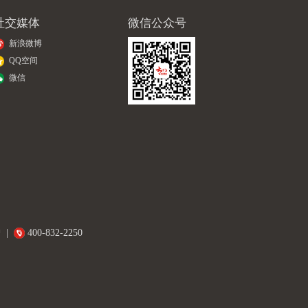
社交媒体
微信公众号
新浪微博
QQ空间
微信
护
|
400-832-2250