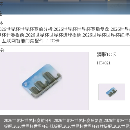
杯
提
杯
2026世界杯世界杯赛前分析,2026世界杯世界杯赛后复盘,2026世界
提
界杯开赛提醒,2026世界杯世界杯进球提醒,2026世界杯世界杯红
互联网智能门禁配件
/
IC卡
杯
分
滴胶IC卡
HT4021
世界杯世界杯赛后复盘,2026世界杯世界杯集锦,2026世界杯世界杯回放,2
2026世界杯世界杯赛前分析,2026世界杯世界杯赛后复盘,2026世界杯世
提醒,2026世界杯世界杯进球提醒,2026世界杯世界杯红牌提醒,2026