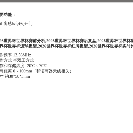
要功能：
距离感应识别开门
026世界杯世界杯赛前分析,2026世界杯世界杯赛后复盘,2026世界杯世界杯集
界杯世界杯进球提醒,2026世界杯世界杯红牌提醒,2026世界杯世界杯实
作频率 13.56MHz
作方式 半双工方式
作和存储温度 -20℃～70℃
写距离 0～100mm（和读写器天线相关）
寸 约30*50*3mm