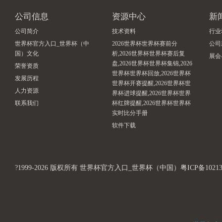
公司信息
资源中心
新
公司简介
技术资料
行业
世界杯官方入口_世界杯（中
2026世界杯世界杯赛前分
公司
国）文化
析,2026世界杯世界杯赛后复
展会
盘,2026世界杯世界杯集锦,2026
荣誉资质
世界杯世界杯回放,2026世界杯
发展历程
世界杯开赛提醒,2026世界杯世
人力资源
界杯进球提醒,2026世界杯世界
联系我们
杯红牌提醒,2026世界杯世界杯
实时比分手册
软件下载
?1999-2026 版权所有 世界杯官方入口_世界杯（中国）粤ICP备1021312