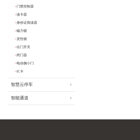
>
门禁控制器
>
读卡器
>
身份证阅读器
>
磁力锁
>
灵性锁
>
出门开关
>
闭门器
>
电动侧小门
>
IC卡
智慧云停车
智能通道