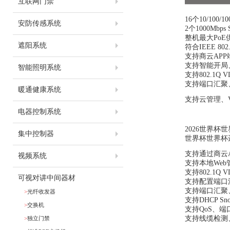
互联网门禁
16个10/100/
安防传感系统
2个1000Mbps
整机最大PoE
遮阳系统
符合IEEE 8
支持商云APP
支持智能开局
智能照明系统
支持802.1Q
支持端口汇聚
暖通健康系统
支持云管理、
电器控制系统
2026世界杯
集中控制器
世界杯世界杯进
支持通过商云
视频系统
支持本地Web
支持802.1Q 
可视对讲中间器材
支持配置端口
支持端口汇聚
>
光纤收发器
支持DHCP Sn
>
交换机
支持QoS、
支持线缆检测
>
独立门禁