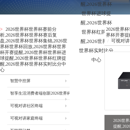
醒,2026世界杯
世界杯进球提
醒,2026世界杯
>
2026世界杯世界杯赛前分
2026世界
世界杯红牌提
析,2026世界杯世界杯赛后复
界杯开赛提醒
盘,2026世界杯世界杯集锦,2026世
/
可视对讲
醒,2026世界杯
界杯世界杯回放,2026世界杯世界
世界杯实时比分
杯开赛提醒,2026世界杯世界杯进
球提醒,2026世界杯世界杯红牌提
中心
醒,2026世界杯世界杯实时比分中
心
智慧中控屏
智享生活消费者端创新2026世界杯世界杯赛前分析,2026世界杯世界杯
可视对讲社区终端
可视对讲家庭终端
2026世
提醒,2