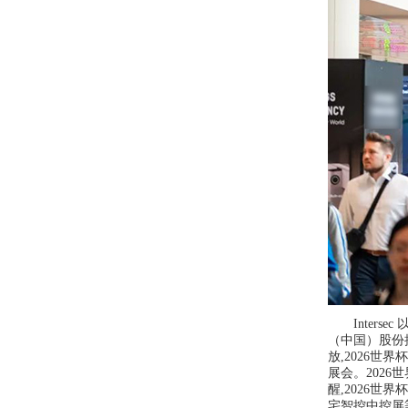
Interse
（中国）股份携
放,2026世
展会。2026
醒,2026世
宅智控中控屏