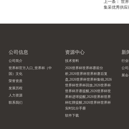
上一条：
世界
集采优秀供应
公司信息
资源中心
新
公司简介
技术资料
行业
世界杯官方入口_世界杯（中
2026世界杯世界杯赛前分
公司
国）文化
析,2026世界杯世界杯赛后复
展会
盘,2026世界杯世界杯集锦,2026
荣誉资质
世界杯世界杯回放,2026世界杯
发展历程
世界杯开赛提醒,2026世界杯世
人力资源
界杯进球提醒,2026世界杯世界
联系我们
杯红牌提醒,2026世界杯世界杯
实时比分手册
软件下载