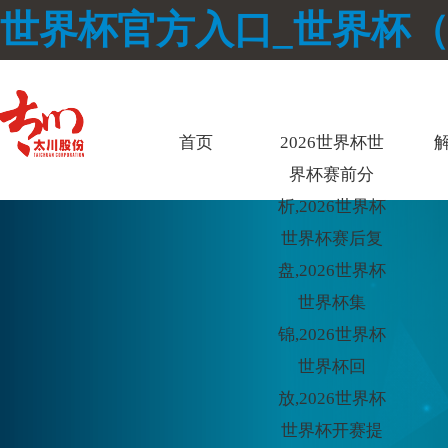
世界杯官方入口_世界杯
首页
2026世界杯世
界杯赛前分
析,2026世界杯
世界杯赛后复
盘,2026世界杯
世界杯集
锦,2026世界杯
世界杯回
放,2026世界杯
世界杯开赛提