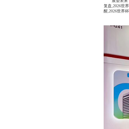
展望未来
复盘,2026
醒,2026