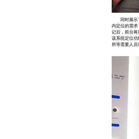
同时展示了一
内定位的需求
记后，前台将
该系统定位功
所等需要人员