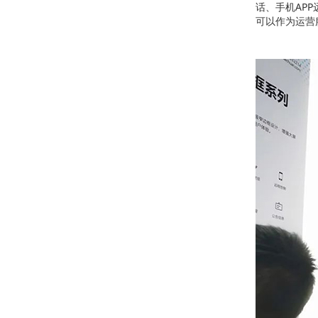
话、手机AP
可以作为运营