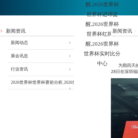
醒,2026世界杯
世界杯进球提
醒,2026世界杯
>
新闻资讯
新闻资讯
/
世界杯红牌提
新闻动态
醒,2026世界杯
世界杯实时比分
展会讯息
中心
为期四天的
行业资讯
28日在深圳
2026世界杯世界杯赛前分析,2026世界杯世界杯赛后复盘,2026世