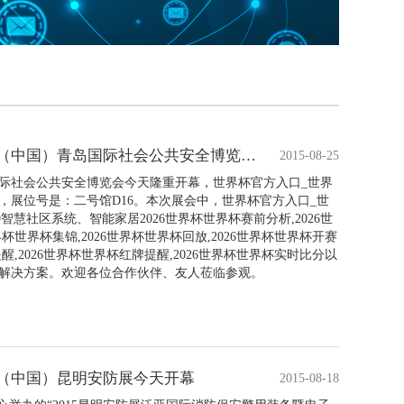
世界杯官方入口_世界杯（中国）青岛国际社会公共安全博览会今天开幕
2015-08-25
）国际社会公共安全博览会今天隆重开幕，世界杯官方入口_世界
，展位号是：二号馆D16。本次展会中，世界杯官方入口_世
智慧社区系统、智能家居2026世界杯世界杯赛前分析,2026世
界杯世界杯集锦,2026世界杯世界杯回放,2026世界杯世界杯开赛
提醒,2026世界杯世界杯进球提醒,2026世界杯世界杯红牌提醒,2026世界
提醒,2026世界杯世界杯红牌提醒,2026世界杯世界杯实时比分以
解决方案。欢迎各位合作伙伴、友人莅临参观。
（中国）昆明安防展今天开幕
2015-08-18