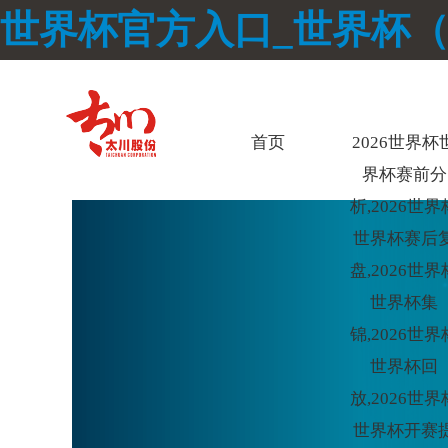
世界杯官方入口_世界杯
首页
2026世界杯
界杯赛前分
析,2026世界
世界杯赛后
盘,2026世界
世界杯集
锦,2026世界
世界杯回
放,2026世界
世界杯开赛