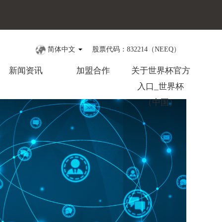
简体中文
股票代码：832214（NEEQ）
新闻资讯
加盟合作
关于世界杯官方
入口_世界杯
（中国）