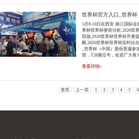
世界杯官方入口_世界杯
5月8-10日在西安·曲江国际
界杯世界杯赛前分析,2026世
回放,2026世界杯世界杯开赛
醒,2026世界杯世界杯实时
_世界杯（中国）股份受邀参
馆，T28展位号，欢迎广大客
查看详细»
首页
上一页
1
2
3
4
5
6